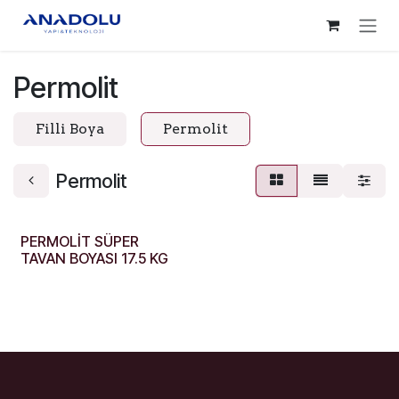
İçereği Atla
Permolit
Filli Boya
Permolit
Permolit
PERMOLİT SÜPER
TAVAN BOYASI 17.5 KG