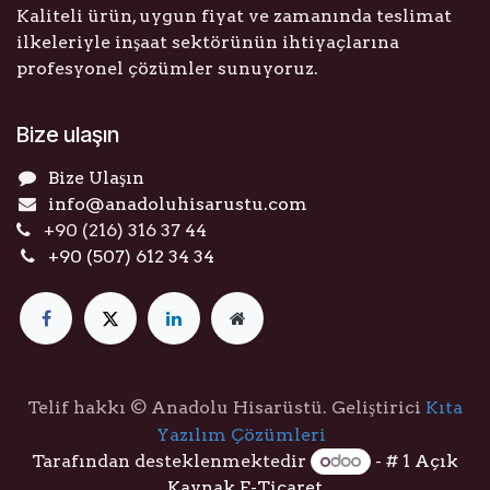
Kaliteli ürün, uygun fiyat ve zamanında teslimat
ilkeleriyle inşaat sektörünün ihtiyaçlarına
profesyonel çözümler sunuyoruz.
Bize ulaşın
Bize Ulaşın
info@anadoluhisarustu.com
+90 (216) 316 37 44
+90 (507) 612 34 34
Telif hakkı © Anadolu Hisarüstü. Geliştirici
Kıta
Yazılım Çözümleri
Tarafından desteklenmektedir
- # 1
Açık
Kaynak E-Ticaret